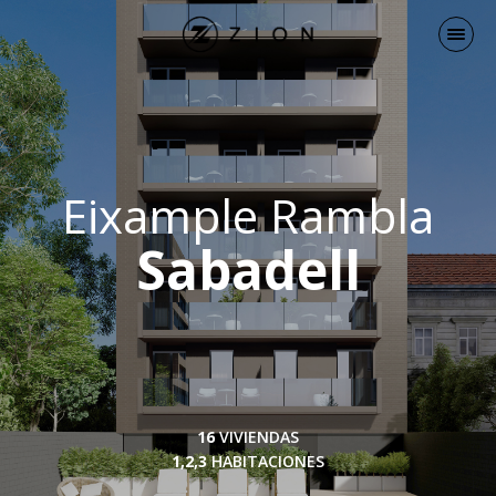
Eixample Rambla
Sabadell
16
VIVIENDAS
1,2,3
HABITACIONES