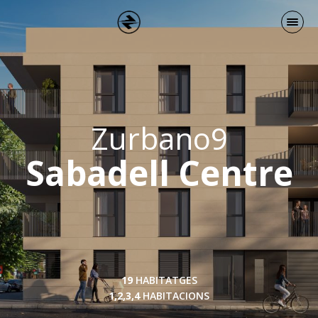
Zurbano9
Sabadell Centre
19
HABITATGES
1,2,3,4
HABITACIONS