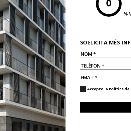
0
% 
ó
SOL·LICITA MÉS I
Accepto la
Política de